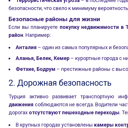
Террористическая угроза
– в последние годы
безопасности, что свело к минимуму вероятность 
Безопасные районы для жизни
Если вы планируете
покупку недвижимости в 
район
. Например:
Анталия
– один из самых популярных и безоп
Аланья, Белек, Кемер
– курортные города с н
Фетхие, Бодрум
– престижные районы с высо
2. Дорожная безопасность
Турция активно развивает транспортную инф
движения
соблюдаются не всегда. Водители час
дорогах
отсутствуют пешеходные переходы
. Т
В крупных городах установлены
камеры конт