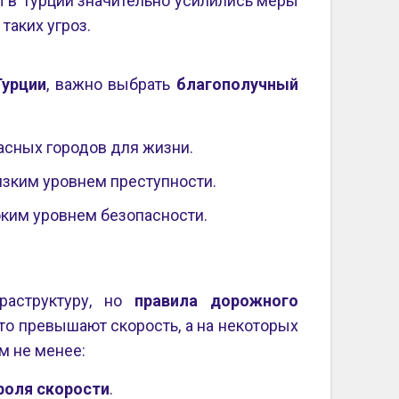
 в Турции значительно усилились меры
таких угроз.
Турции
, важно выбрать
благополучный
асных городов для жизни.
изким уровнем преступности.
ким уровнем безопасности.
раструктуру, но
правила дорожного
то превышают скорость, а на некоторых
ем не менее:
роля скорости
.