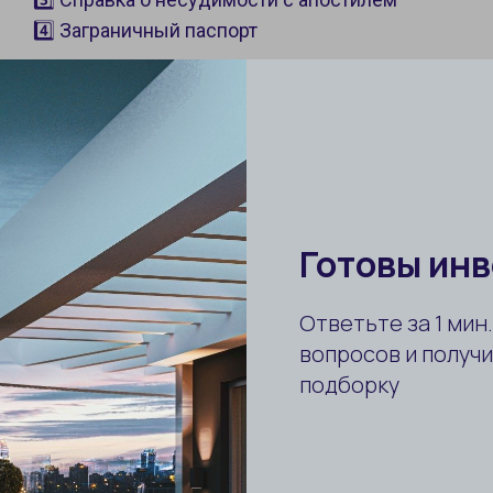
4️⃣ Заграничный паспорт
📌
Дополнительные документы для оф
✅ ТАПУ (документ о праве собственности)
✅ Экспертная оценка недвижимости
✅ Выписка из банка о переводе средств
✅ Квитанция об оплате госпошлины
⚠️ Все документы должны быть переведены на
переводчика в Турции.
Как проходит процесс оформ
через инвестиции в недвижи
✅
Шаг 1. Подбор недвижимости
Вы выбираете недвижимость стоимостью от 4