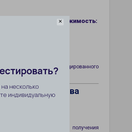
ормления через недвижимость
:
✕
 турецкий язык у сертифицированного
ления гражданства
мость?
00 000$, подходящую для получения