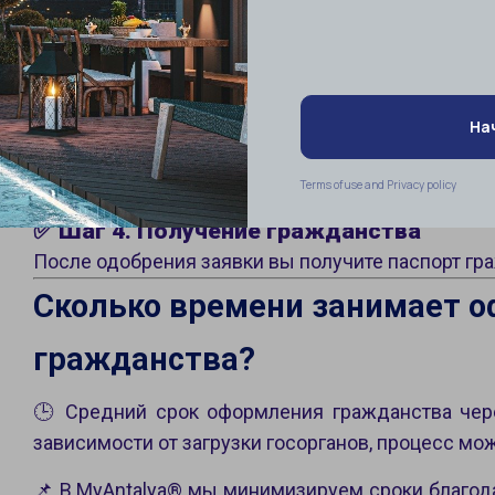
гражданства. Менеджеры MyAntalya® помогут ва
✅
Шаг 2. Оформление сделки
Наши юристы помогут оформить ТАПУ, прове
средства.
✅
Шаг 3. Подача заявления
После получения всех документов мы подаем 
имени.
✅
Шаг 4. Получение гражданства
После одобрения заявки вы получите паспорт гра
Сколько времени занимает 
гражданства?
🕒 Средний срок оформления гражданства чере
зависимости от загрузки госорганов, процесс мож
📌 В MyAntalya® мы минимизируем сроки благо