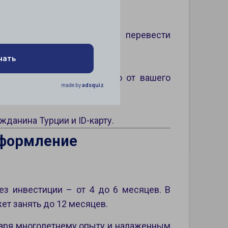
м выбрать лучший вариант.
сти экспертную оценку и перевести
заявление на гражданство от вашего
жданина Турции и ID-карту.
оформление
з инвестиции – от 4 до 6 месяцев. В
ет занять до 12 месяцев.
даря многолетнему опыту и налаженным