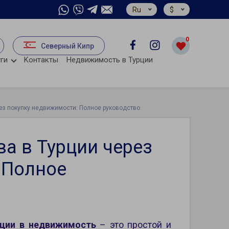
Ru
$
0
Северный Кипр
ги
Kонтакты
Недвижимость в Турции
ез покупку недвижимости: Полное руководство
а в Турции через
 Полное
иции в недвижимость
– это простой и