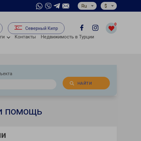
Ru
$
0
Северный Кипр
ги
Kонтакты
Недвижимость в Турции
бъекта
НАЙТИ
 и помощь
ии