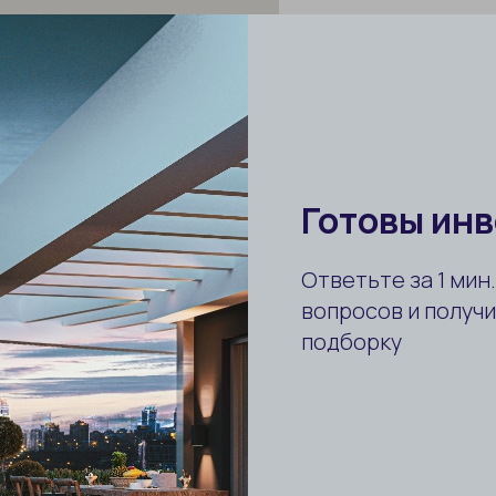
Анталия Турция
info@myantalya.ru
+90 532 711 84 95