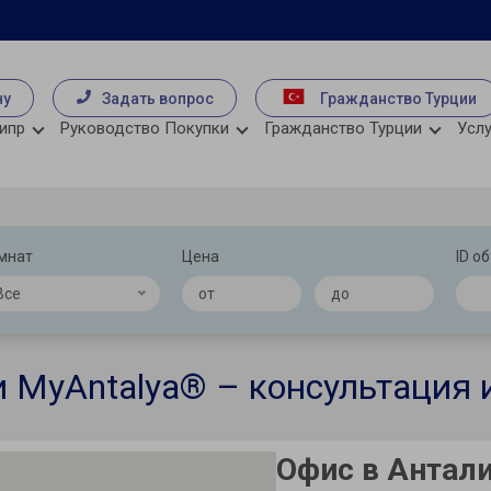
чу
Задать вопрос
Гражданство Турции
ипр
Руководство Покупки
Гражданство Турции
Услу
мнат
Цена
ID о
Все
 MyAntalya® – консультация
Офис в Антал