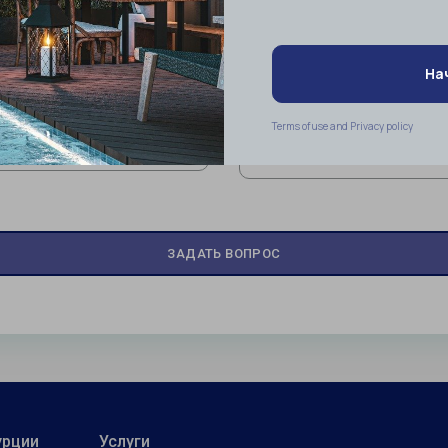
урции
Услуги