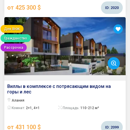
от 425 300 $
ID:
2020
Для ВНЖ
Гражданство
Рассрочка
Виллы в комплексе с потрясающим видом на
горы и лес
Алания
Комнат:
2+1, 4+1
Площадь:
110-212 м²
от 431 100 $
ID:
2099