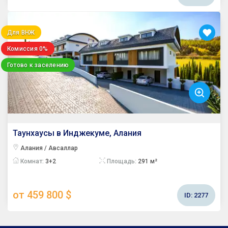
Для ВНЖ
Комиссия 0%
Готово к заселению
Таунхаусы в Инджекуме, Алания
Алания / Авсаллар
Комнат:
3+2
Площадь:
291 м²
от 459 800 $
ID:
2277