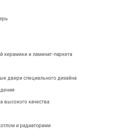
ерь
й керамики и ламинат-паркета
е двери специального дизайна
идения
ка высокого качества
котлом и радиаторами