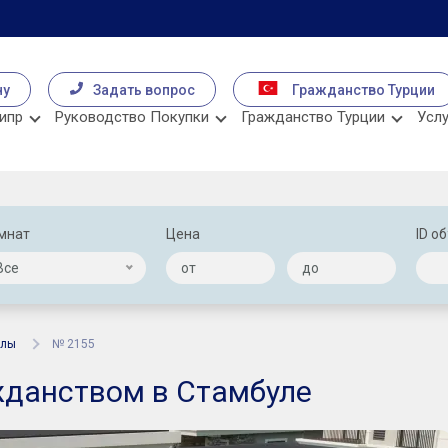
чу
Задать вопрос
Гражданство Турции
ипр
Руководство Покупки
Гражданство Турции
Услу
мнат
Цена
ID о
Все
ллы
№ 2155
жданством в Стамбуле