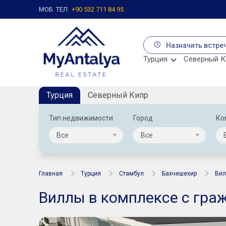
МОБ. ТЕЛ.
+90 532 711 84 95
Назначить встре
Турция
Северный К
Турция
Северный Кипр
Тип недвижимости
Город
Ко
Все
Все
Главная
Турция
Стамбул
Бахчешехир
Ви
Виллы в комплексе с гра