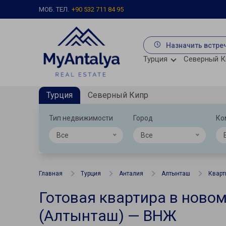
МОБ. ТЕЛ.
+90 532 711 84 95
Назначить встре
Турция
Северный К
Турция
Северный Кипр
Тип недвижимости
Город
Ко
Все
Все
Главная
Турция
Анталия
Алтынташ
Кварт
Готовая квартира в ново
(Алтынташ) — ВНЖ