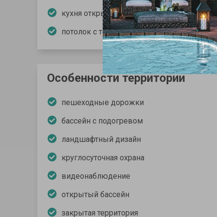
кухня открытого типа
потолок с точечным и led освещением
Особенности территории
пешеходные дорожки
бассейн с подогревом
ландшафтный дизайн
круглосуточная охрана
видеонаблюдение
открытый бассейн
закрытая территория