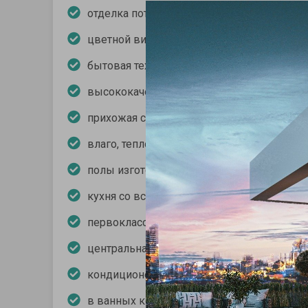
отделка потолков гипсокартоном
цветной видео-диафон
бытовая техника: духовка, плита, вытяжка
высококачественная стальная входная дв
прихожая со встроенной мебелью
влаго, тепло и звукоизоляция
полы изготовлены из высококачественно
кухня со встроенной мебелью
первоклассные межкомнатные деревянны
центральная система спутникового телев
кондиционеры
в ванных комнатах установлена сантехни