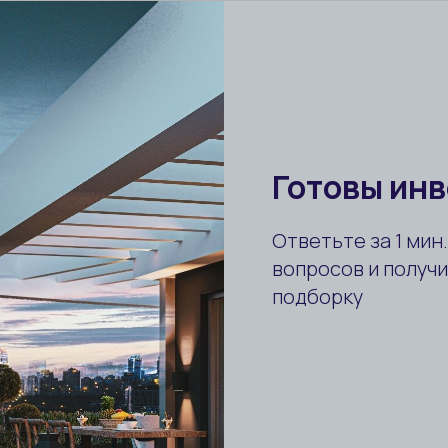
ерь
й керамики и ламинат-паркета
е двери специального дизайна
идения
ка высокого качества