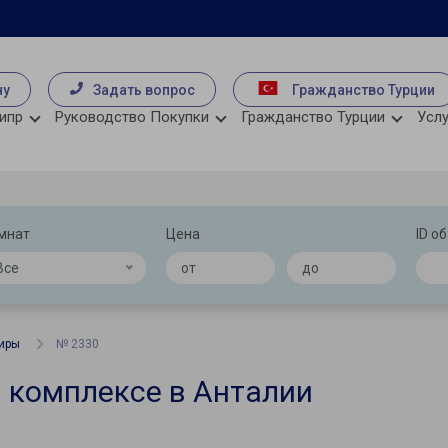
чу
Задать вопрос
Гражданство Турции
ипр
Руководство Покупки
Гражданство Турции
Услу
мнат
Цена
ID о
Все
иры
№ 2330
м комплексе в Анталии