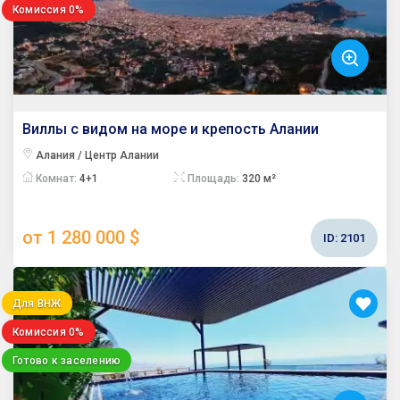
Комиссия 0%
Виллы с видом на море и крепость Алании
Алания / Центр Алании
Комнат:
4+1
Площадь:
320 м²
от 1 280 000 $
ID:
2101
Для ВНЖ
Комиссия 0%
Готово к заселению