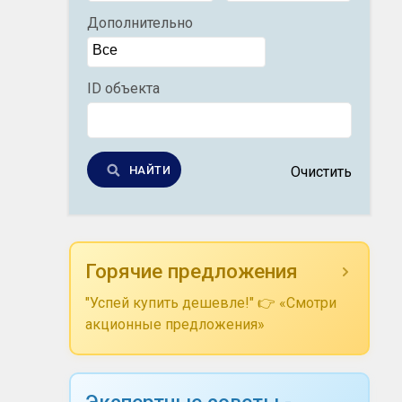
Дополнительно
ID объекта
НАЙТИ
Очистить
Горячие предложения
"Успей купить дешевле!" 👉 «Смотри
акционные предложения»
Экспертные советы -