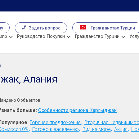
чу
Задать вопрос
Гражданство Турции
ипр
Руководство Покупки
Гражданство Турции
Услу
и
жак, Алания
Найдено
0
объектов
Узнать больше:
Особенности региона Каргыджак
Популярное:
Горячее предложение
Вторичная Недвижимос
Комиссия 0%
Готово к заселению
Вид на море
Акция
Но