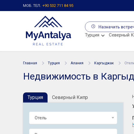
МОБ. ТЕЛ.
+90 532 711 84 95
Назначить встре
Турция
Северный К
Главная
Турция
Алания
Каргыджак
Отел
Недвижимость в Каргыд
Турция
Северный Кипр
Отель