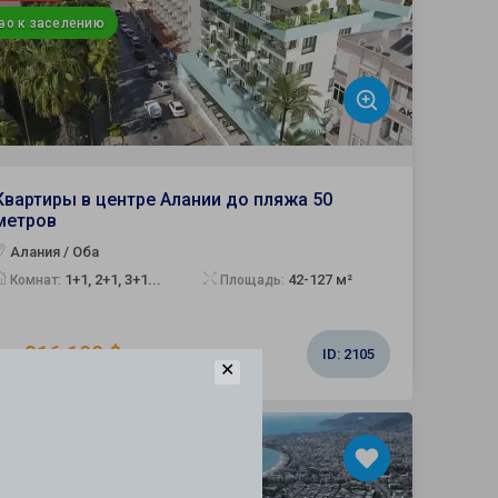
во к заселению
Квартиры в центре Алании до пляжа 50
метров
Алания / Оба
1+1, 2+1, 3+1...
42-127 м²
Комнат:
Площадь:
от 316 100 $
ID:
2105
✕
 ВНЖ
жданство