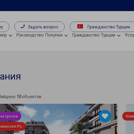
чу
Задать вопрос
Гражданство Турции
ипр
Руководство Покупки
Гражданство Турции
Услу
лания
Найдено
10
объектов
Рассрочка
Ком
Комиссия 0%