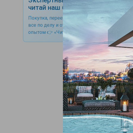
читай наш блог
Покупка, переезд, ВНЖ, гражданство -
все по делу и от профессионалов с
опытом 👉 «Читай статьи"