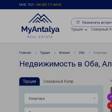
МОБ. ТЕЛ.
+90 532 711 84 95
Назначить встре
Турция
Северный К
Главная
Турция
Алания
Оба
Квартиры
Недвижимость в Оба, А
Турция
Северный Кипр
Квартира