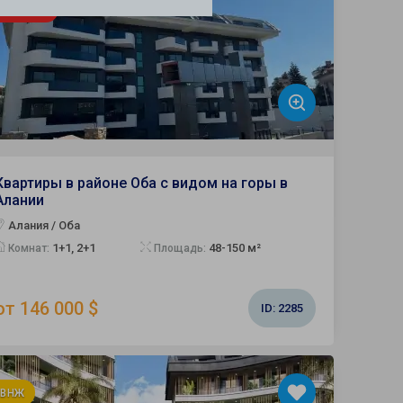
иссия 0%
Квартиры в районе Оба с видом на горы в
Алании
Алания / Оба
1+1, 2+1
48-150 м²
Комнат:
Площадь:
от 146 000 $
ID:
2285
 ВНЖ