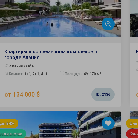
Квартиры в современном комплексе в
городе Алания
Алания / Оба
1+1, 2+1, 4+1
49-170 м²
Комнат:
Площадь:
от 134 000 $
ID:
2136
Для ВНЖ
Для
Гражданство
Ком