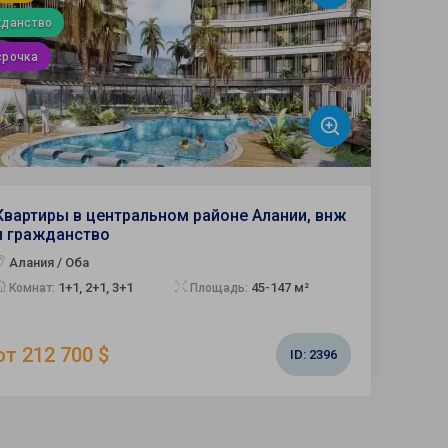
жданство
срочка
Квартиры в центральном районе Алании, внж
и гражданство
Алания / Оба
1+1, 2+1, 3+1
45-147 м²
Комнат:
Площадь:
от 212 700 $
ID:
2396