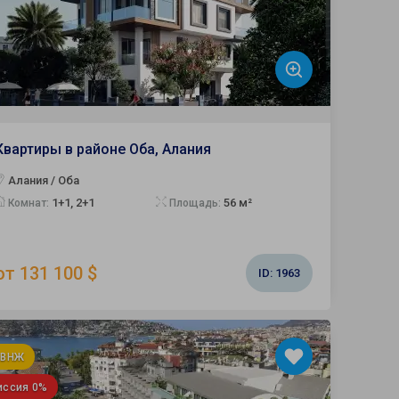
Квартиры в районе Оба, Алания
Алания / Оба
1+1, 2+1
56 м²
Комнат:
Площадь:
от 131 100 $
ID:
1963
 ВНЖ
иссия 0%