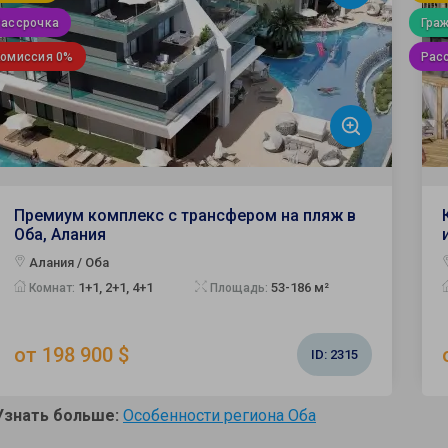
Рассрочка
Гра
Комиссия 0%
Рас
Премиум комплекс с трансфером на пляж в
Оба, Алания
Алания / Оба
1+1, 2+1, 4+1
53-186 м²
Комнат:
Площадь:
от 198 900 $
ID:
2315
Узнать больше:
Особенности региона Оба