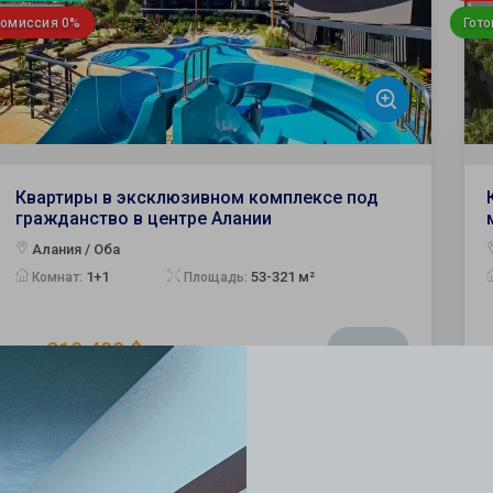
Комиссия 0%
Гото
Квартиры в эксклюзивном комплексе под
гражданство в центре Алании
Алания / Оба
1+1
53-321 м²
Комнат:
Площадь:
от 210 400 $
ID:
2090
Для ВНЖ
Для
Гражданство
Гра