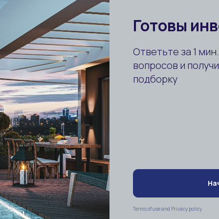
Рассрочка
Ком
Квартиры для комфортной жизни в Алании
Алания / Оба
1+1, 2+1, 3+1...
65-286 м²
Комнат:
Площадь:
от 238 000 $
ID:
2206
Для ВНЖ
Для