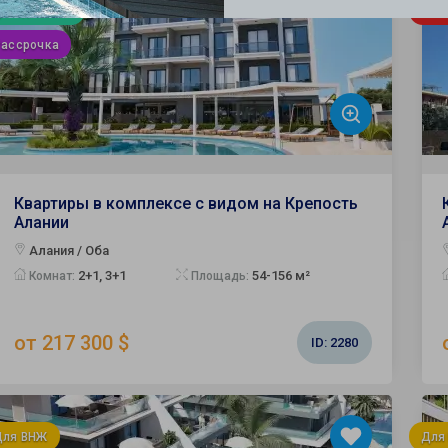
Гражданство
Ком
Рассрочка
Квартиры в комплексе с видом на Крепость
Алании
Алания / Оба
2+1, 3+1
54-156 м²
Комнат:
Площадь:
от 217 300 $
ID:
2280
Для ВНЖ
Для