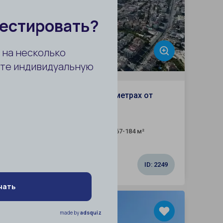
иссия 0%
Квартиры в новом доме в 550 метрах от
пляжа в Алании
Алания / Оба
1+1, 2+1
67-184 м²
Комнат:
Площадь:
от 182 800 $
ID:
2249
 ВНЖ