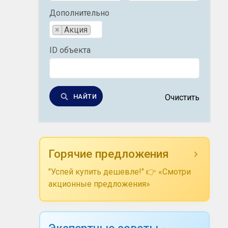
Дополнительно
×
Акция
ID объекта
НАЙТИ
Очистить
Горячие предложения
"Успей купить дешевле!" 👉 «Смотри
акционные предложения»
Экспертные советы -