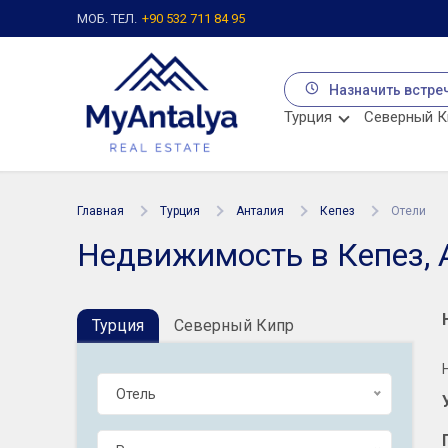
МОБ. ТЕЛ.
+90 532 711 84 95
Назначить встре
Турция
Северный К
Главная
Турция
Анталия
Кепез
Отели
Недвижимость в Кепез, 
Турция
Северный Кипр
Отель