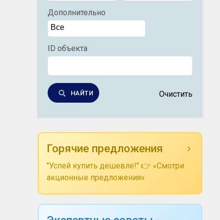
Дополнительно
ID объекта
НАЙТИ
Очистить
Горячие предложения
"Успей купить дешевле!" 👉 «Смотри
акционные предложения»
Экспертные советы -