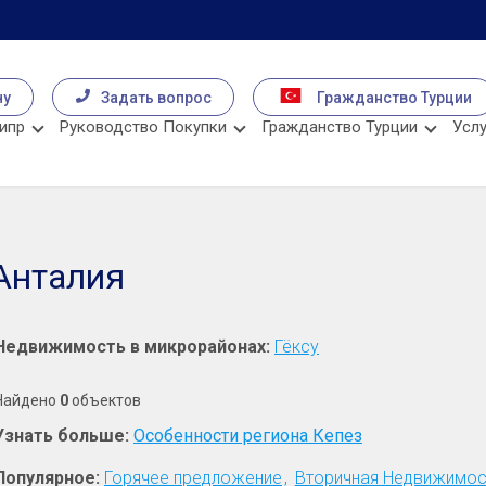
чу
Задать вопрос
Гражданство Турции
ипр
Руководство Покупки
Гражданство Турции
Услу
Анталия
Недвижимость в микрорайонах:
Гёксу
Найдено
0
объектов
Узнать больше:
Особенности региона Кепез
Популярное:
Горячее предложение
Вторичная Недвижимос