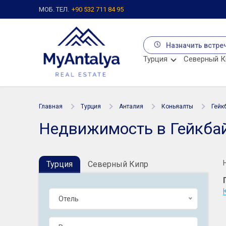
МОБ. ТЕЛ.
+90 532 711 84 95
Назначить встре
Турция
Северный К
Главная
Турция
Анталия
Коньяалты
Гейк
Недвижимость в Гейкбай
Турция
Северный Кипр
Отель