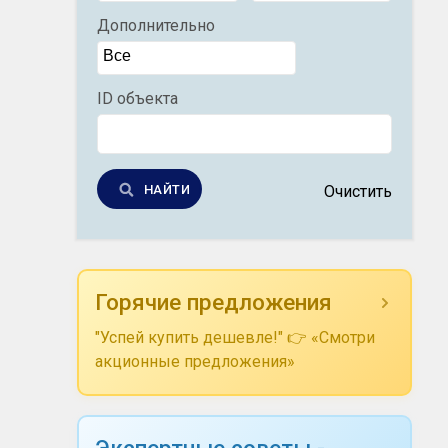
Дополнительно
ID объекта
НАЙТИ
Очистить
Горячие предложения
"Успей купить дешевле!" 👉 «Смотри
акционные предложения»
Экспертные советы -