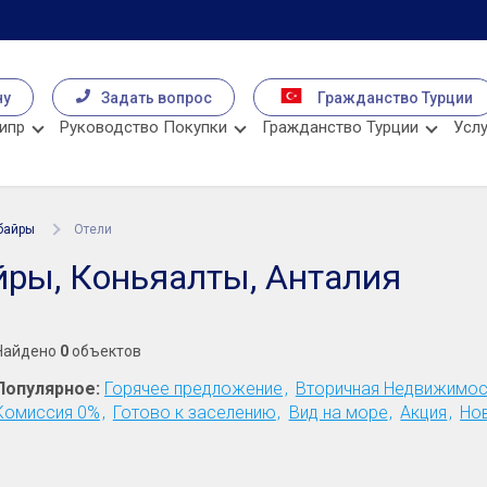
чу
Задать вопрос
Гражданство Турции
ипр
Руководство Покупки
Гражданство Турции
Услу
байры
Отели
ры, Коньяалты, Анталия
Найдено
0
объектов
Популярное:
Горячее предложение
Вторичная Недвижимос
Комиссия 0%
Готово к заселению
Вид на море
Акция
Но