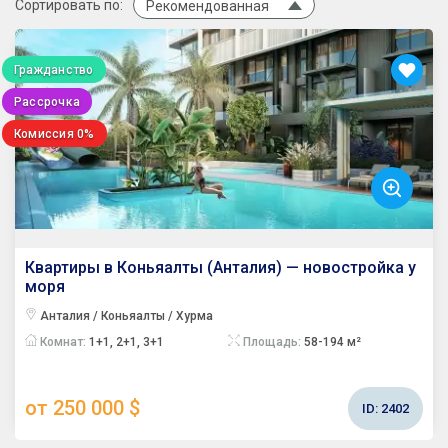
Сортировать по:
Рекомендованная
Гражданство
Рассрочка
Комиссия 0%
Квартиры в Коньяалты (Анталия) — новостройка у
моря
Анталия / Коньяалты / Хурма
Комнат:
1+1, 2+1, 3+1
Площадь:
58-194 м²
от 250 000 $
ID:
2402