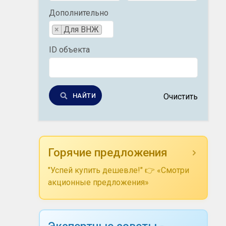
Дополнительно
×
Для ВНЖ
ID объекта
НАЙТИ
Очистить
Горячие предложения
"Успей купить дешевле!" 👉 «Смотри
акционные предложения»
Экспертные советы -