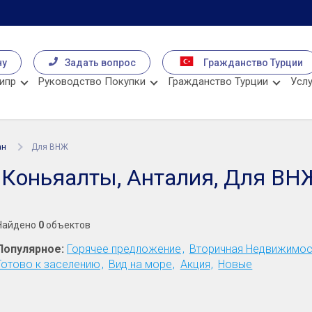
чу
Задать вопрос
Гражданство Турции
ипр
Руководство Покупки
Гражданство Турции
Услу
ан
Для ВНЖ
 Коньяалты, Анталия, Для ВН
Найдено
0
объектов
Популярное:
Горячее предложение
Вторичная Недвижимос
Готово к заселению
Вид на море
Акция
Новые