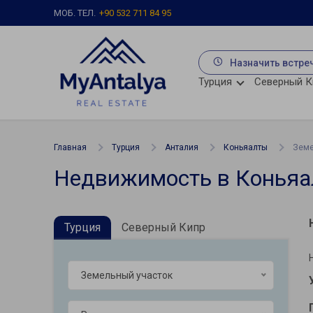
МОБ. ТЕЛ.
+90 532 711 84 95
Назначить встре
Турция
Северный К
Главная
Турция
Анталия
Коньяалты
Земе
Недвижимость в Коньяа
Турция
Северный Кипр
Земельный участок