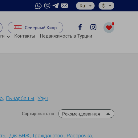
Ru
$
0
Северный Кипр
ги
Kонтакты
Недвижимость в Турции
ю
Пынарбашы
Улуч
Сортировать по:
Рекомендованная
ть
Для ВНЖ
Гражданство
Рассрочка