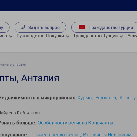
чу
Задать вопрос
Гражданство Турции
ипр
Руководство Покупки
Гражданство Турции
Услу
льные участки
лты, Анталия
Недвижимость в микрорайонах:
Хурма
Унджалы
Арапсу
Найдено
0
объектов
Узнать больше:
Особенности региона Коньяалты
Популярное:
Горячее предложение
Вторичная Недвижимос