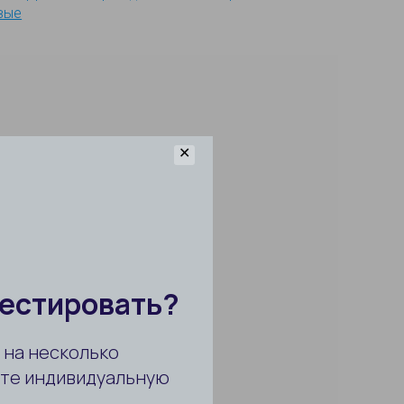
вые
✕