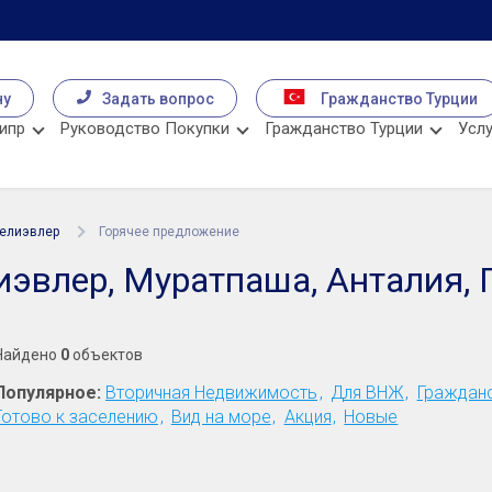
чу
Задать вопрос
Гражданство Турции
ипр
Руководство Покупки
Гражданство Турции
Услу
елиэвлер
Горячее предложение
эвлер, Муратпаша, Анталия, 
Найдено
0
объектов
Популярное:
Вторичная Недвижимость
Для ВНЖ
Граждан
Готово к заселению
Вид на море
Акция
Новые