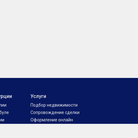
урции
Услуги
лии
Подбор недвижимости
буле
Сопровождение сделки
ии
Оформление онлайн
ке
Оформление гражданства Турции
ре
Вид на жительство в Турции