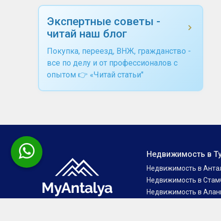
Экспертные советы -
читай наш блог
Покупка, переезд, ВНЖ, гражданство -
все по делу и от профессионалов с
опытом 👉 «Читай статьи"
Недвижимость в Т
Недвижимость в Анта
Недвижимость в Стам
Недвижимость в Алан
Недвижимость в Беле
© 2026 MyAntalya.
Недвижимость в Кеме