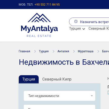
МОБ. ТЕЛ.
+90 532 711 84 95
Назначить встре
Турция
Северный К
Главная
Турция
Анталия
Муратпаша
Бахч
Недвижимость в Бахчели
Турция
Северный Кипр
Тип недвижимости