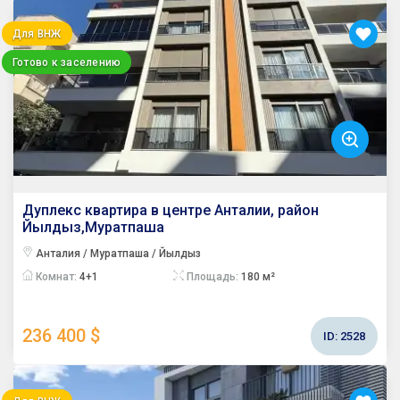
Для ВНЖ
Готово к заселению
Дуплекс квартира в центре Анталии, район
Йылдыз,Муратпаша
Анталия / Муратпаша / Йылдыз
Комнат:
4+1
Площадь:
180 м²
236 400 $
ID:
2528