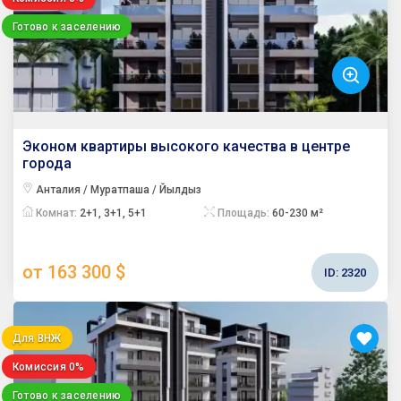
Готово к заселению
Эконом квартиры высокого качества в центре
города
Анталия / Муратпаша / Йылдыз
Комнат:
2+1, 3+1, 5+1
Площадь:
60-230 м²
от 163 300 $
ID:
2320
Для ВНЖ
Комиссия 0%
Готово к заселению