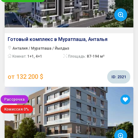
Готовый комплекс в Муратпаша, Анталья
Анталия / Муратпаша / Йылдыз
Комнат:
1+1, 4+1
Площадь:
87-194 м²
от 132 200 $
ID:
2321
Рассрочка
Комиссия 0%