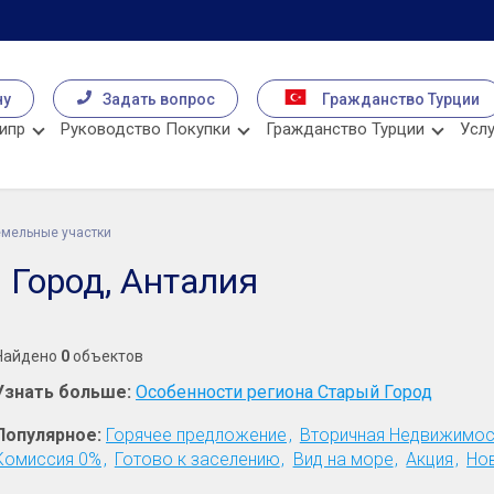
чу
Задать вопрос
Гражданство Турции
ипр
Руководство Покупки
Гражданство Турции
Услу
мельные участки
Город, Анталия
Найдено
0
объектов
Узнать больше:
Особенности региона Старый Город
Популярное:
Горячее предложение
Вторичная Недвижимос
Комиссия 0%
Готово к заселению
Вид на море
Акция
Но