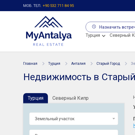
МОБ. ТЕЛ.
+90 532 711 84 95
Назначить встре
Турция
Северный К
Главная
Турция
Анталия
Старый Город
Зе
Недвижимость в Старый 
Турция
Северный Кипр
Земельный участок