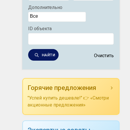
Дополнительно
ID объекта
НАЙТИ
Очистить
Горячие предложения
"Успей купить дешевле!" 👉 «Смотри
акционные предложения»
Экспертные советы -