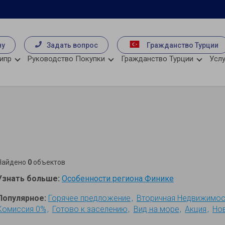
чу
Задать вопрос
Гражданство Турции
ипр
Руководство Покупки
Гражданство Турции
Услу
е
Найдено
0
объектов
Узнать больше:
Особенности региона Финике
Популярное:
Горячее предложение
Вторичная Недвижимос
Комиссия 0%
Готово к заселению
Вид на море
Акция
Но