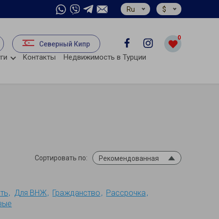
Ru
$
0
Северный Кипр
ги
Kонтакты
Недвижимость в Турции
Сортировать по:
Рекомендованная
ть
Для ВНЖ
Гражданство
Рассрочка
вые