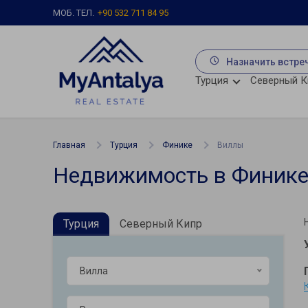
МОБ. ТЕЛ.
+90 532 711 84 95
Назначить встре
Турция
Северный К
Главная
Турция
Финике
Виллы
Недвижимость в Финик
Турция
Северный Кипр
Вилла