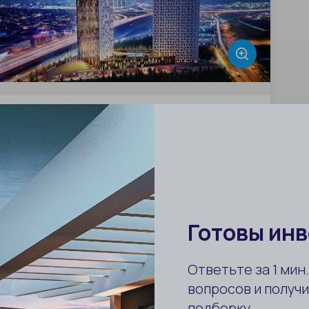
Сьюты мирового отельного бренда с
гарантированным доходом в USD на 20 лет и
правом на гражданство
Стамбул / Багджылар
Коммерческая
70-90 м²
Комнат:
Площадь:
525 000 $
ID:
2478
Узнать больше:
Особенности региона Багджылар
Популярное:
Горячее предложение
Вторичная Недвижимос
Комиссия 0%
Готово к заселению
Вид на море
Акция
Но