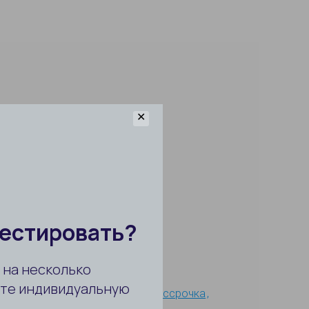
✕
ть
Для ВНЖ
Гражданство
Рассрочка
вые