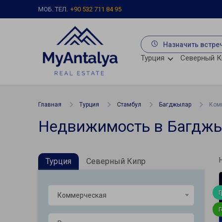
МОБ. ТЕЛ.
+90 532 711 84 95
Назначить встре
Турция
Северный К
Главная
Турция
Стамбул
Багджылар
Ком
Недвижимость в Багджы
Турция
Северный Кипр
Коммерческая
Г