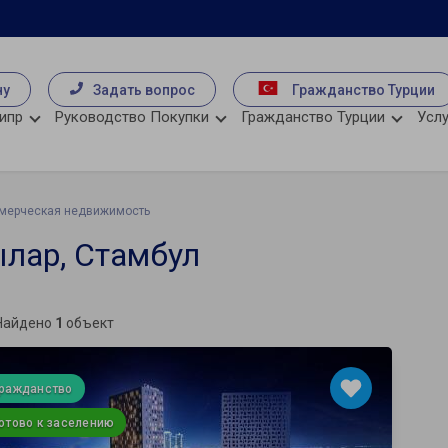
чу
Задать вопрос
Гражданство Турции
ипр
Руководство Покупки
Гражданство Турции
Услу
мерческая недвижимость
лар, Стамбул
Найдено
1
объект
Гражданство
отово к заселению