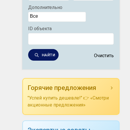
Дополнительно
ID объекта
НАЙТИ
Очистить
Горячие предложения
"Успей купить дешевле!" 👉 «Смотри
акционные предложения»
Экспертные советы -