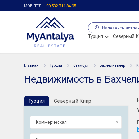
МОБ. ТЕЛ.
+90 532 711 84 95
Назначить встре
Турция
Северный К
Главная
Турция
Стамбул
Бахчелиэвлер
К
Недвижимость в Бахчел
Турция
Северный Кипр
Коммерческая