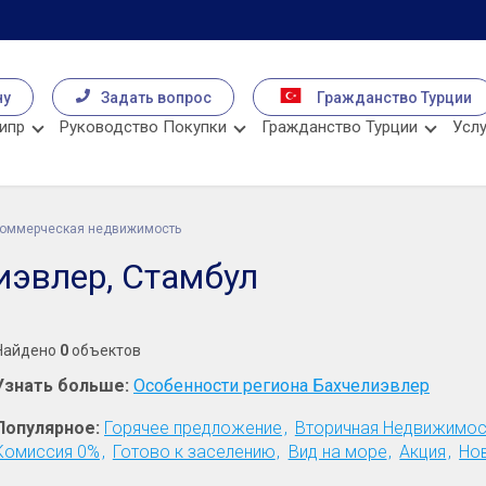
чу
Задать вопрос
Гражданство Турции
ипр
Руководство Покупки
Гражданство Турции
Услу
оммерческая недвижимость
иэвлер, Стамбул
Найдено
0
объектов
Узнать больше:
Особенности региона Бахчелиэвлер
Популярное:
Горячее предложение
Вторичная Недвижимос
Комиссия 0%
Готово к заселению
Вид на море
Акция
Но