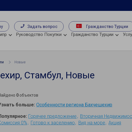
чу
Задать вопрос
Гражданство Турции
ипр
Руководство Покупки
Гражданство Турции
Услу
ли
Новые
ехир, Стамбул, Новые
Найдено
0
объектов
Узнать больше:
Особенности региона Бахчешехир
Популярное:
Горячее предложение
Вторичная Недвижимос
Комиссия 0%
Готово к заселению
Вид на море
Акция