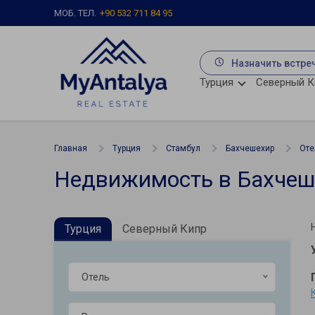
МОБ. ТЕЛ.
+90 532 711 84 95
Назначить встре
Турция
Северный К
Главная
Турция
Стамбул
Бахчешехир
Оте
Недвижимость в Бахчеш
Турция
Северный Кипр
Отель