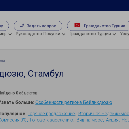
чу
Задать вопрос
Гражданство Турции
ипр
Руководство Покупки
Гражданство Турции
Услу
ели
дюзю, Стамбул
Найдено
0
объектов
Узнать больше:
Особенности региона Бейликдюзю
Популярное:
Горячее предложение
Вторичная Недвижимос
Комиссия 0%
Готово к заселению
Вид на море
Акция
Но