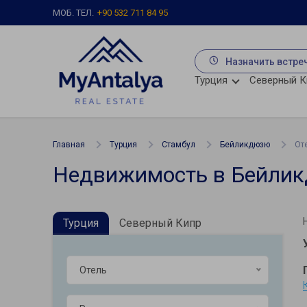
МОБ. ТЕЛ.
+90 532 711 84 95
Назначить встре
Турция
Северный К
Главная
Турция
Стамбул
Бейликдюзю
От
Недвижимость в Бейлик
Турция
Северный Кипр
Отель