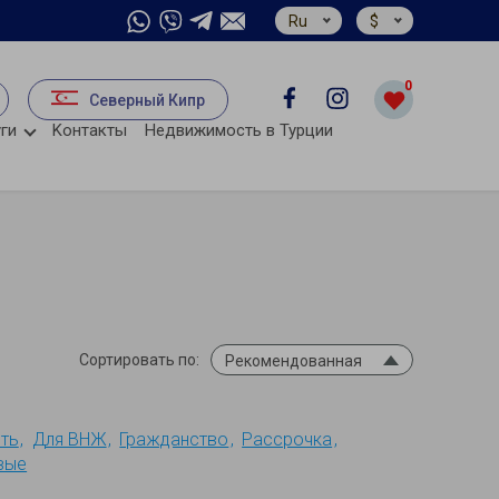
Ru
$
0
Северный Кипр
ги
Kонтакты
Недвижимость в Турции
Сортировать по:
Рекомендованная
ть
Для ВНЖ
Гражданство
Рассрочка
вые