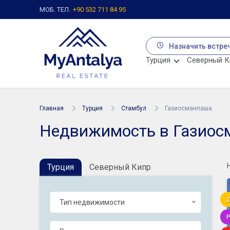
МОБ. ТЕЛ.
+90 532 711 84 95
Назначить встре
Турция
Северный К
Главная
Турция
Стамбул
Газиосманпаша
Недвижимость в Газиос
Турция
Северный Кипр
Тип недвижимости