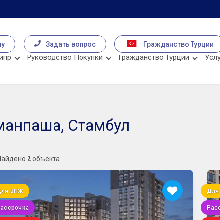
чу
Задать вопрос
Гражданство Турции
ипр
Руководство Покупки
Гражданство Турции
Услу
манпаша, Стамбул
Найдено
2
объекта
Для ВНЖ
Для
Рассрочка
Рас