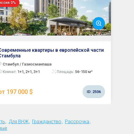
иссия 0%
Современные квартиры в европейской части
Стамбула
Стамбул / Газиосманпаша
1+1, 2+1, 3+1
56-150 м²
Комнат:
Площадь:
от 197 000 $
ID:
2506
ть
Для ВНЖ
Гражданство
Рассрочка
вые