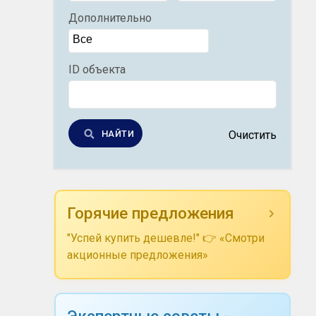
Дополнительно
ID объекта
НАЙТИ
Очистить
Горячие предложения
"Успей купить дешевле!" 👉 «Смотри
акционные предложения»
Экспертные советы -