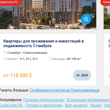
Комиссия 0%
Ком
Квартиры для проживания и инвестиций в
недвижимость Стамбула
Стамбул / Газиосманпаша
1+1, 2+1, 3+1
60-135 м²
Комнат:
Площадь:
от 118 500 $
ID:
2503
Узнать больше:
Особенности региона Газиосманпаша
Популярное:
Горячее предложение
Вторичная Недвижимос
Комиссия 0%
Готово к заселению
Вид на море
Акция
Но