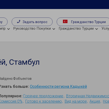
чу
Задать вопрос
Гражданство Турции
ипр
Руководство Покупки
Гражданство Турции
Услу
й, Стамбул
Найдено
0
объектов
Узнать больше:
Особенности региона Кадыкёй
Популярное:
Горячее предложение
Вторичная Недвижимос
Комиссия 0%
Готово к заселению
Вид на море
Акция
Но