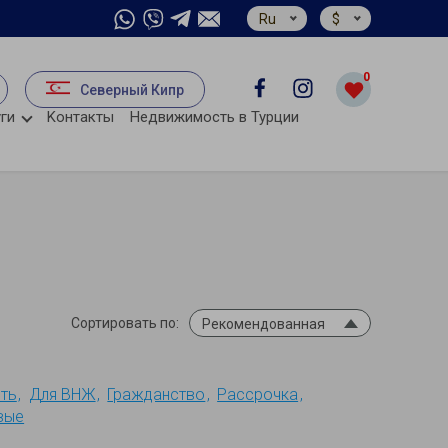
Ru
$
0
Северный Кипр
ги
Kонтакты
Недвижимость в Турции
Сортировать по:
Рекомендованная
ть
Для ВНЖ
Гражданство
Рассрочка
вые