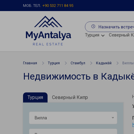
МОБ. ТЕЛ.
+90 532 711 84 95
Назначить встре
Турция
Северный К
Главная
Турция
Стамбул
Кадыкёй
Виллы
Недвижимость в Кадыкё
Турция
Северный Кипр
Вилла