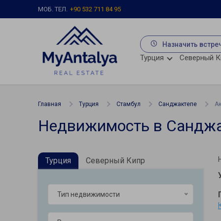
МОБ. ТЕЛ.
+90 532 711 84 95
Назначить встре
Турция
Северный К
Главная
Турция
Стамбул
Санджактепе
А
Недвижимость в Санджак
Турция
Северный Кипр
Тип недвижимости