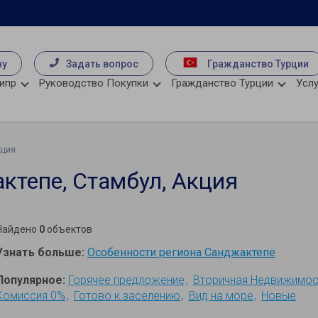
чу
Задать вопрос
Гражданство Турции
ипр
Руководство Покупки
Гражданство Турции
Услу
кция
тепе, Стамбул, Акция
Найдено
0
объектов
Узнать больше:
Особенности региона Санджактепе
Популярное:
Горячее предложение
Вторичная Недвижимос
Комиссия 0%
Готово к заселению
Вид на море
Новые