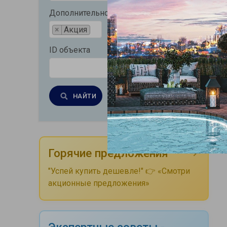
Дополнительно
×
Акция
ID объекта
НАЙТИ
Очистить
Горячие предложения
"Успей купить дешевле!" 👉 «Смотри
акционные предложения»
Экспертные советы -