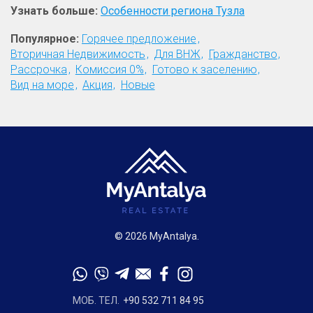
Узнать больше:
Особенности региона Тузла
Популярное:
Горячее предложение
Вторичная Недвижимость
Для ВНЖ
Гражданство
Рассрочка
Комиссия 0%
Готово к заселению
Вид на море
Акция
Новые
© 2026 MyAntalya.
МОБ. ТЕЛ.
+90 532 711 84 95