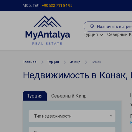
МОБ. ТЕЛ.
+90 532 711 84 95
Назначить встре
Турция
Северный К
Главная
Турция
Измир
Конак
Недвижимость в Конак,
Турция
Северный Кипр
Тип недвижимости