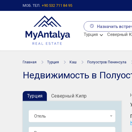
МОБ. ТЕЛ.
+90 532 711 84 95
Назначить встре
Турция
Северный К
Главная
Турция
Каш
Полуостров Пенинсула
Недвижимость в Полуос
Турция
Северный Кипр
Отель