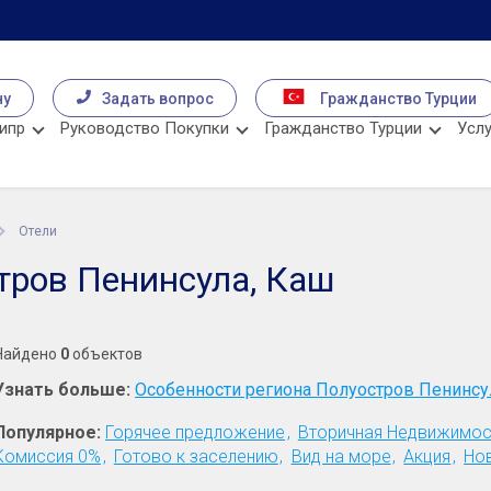
чу
Задать вопрос
Гражданство Турции
ипр
Руководство Покупки
Гражданство Турции
Услу
Отели
тров Пенинсула, Каш
Найдено
0
объектов
Узнать больше:
Особенности региона Полуостров Пенинсу
Популярное:
Горячее предложение
Вторичная Недвижимос
Комиссия 0%
Готово к заселению
Вид на море
Акция
Но