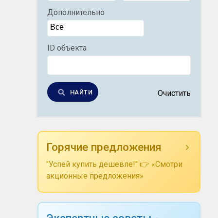
Дополнительно
ID объекта
НАЙТИ
Очистить
Горячие предложения
"Успей купить дешевле!" 👉 «Смотри
акционные предложения»
Экспертные советы -