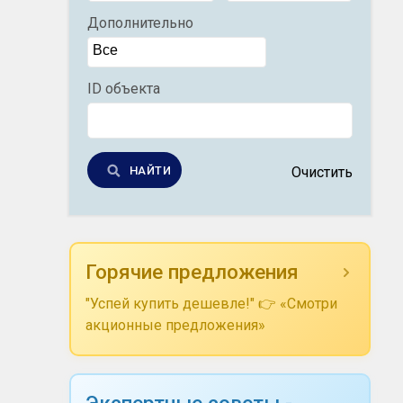
Дополнительно
ID объекта
НАЙТИ
Очистить
Горячие предложения
"Успей купить дешевле!" 👉 «Смотри
акционные предложения»
Экспертные советы -