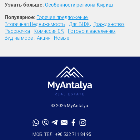
Узнать больше:
Особенности региона Кириш
Популярное:
Горячее предложение
Вторичная Недвижимость
Для ВНЖ
Гражданство
Рассрочка
Комиссия 0%
Готово к заселению
Вид на море
Акция
Новые
© 2026 MyAntalya.
МОБ. ТЕЛ.
+90 532 711 84 95