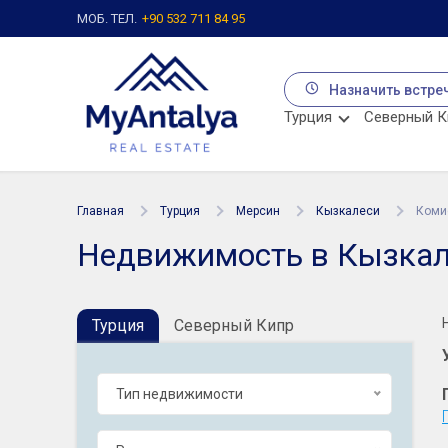
МОБ. ТЕЛ.
+90 532 711 84 95
Назначить встре
Турция
Северный К
Главная
Турция
Мерсин
Кызкалеси
Коми
Недвижимость в Кызкал
Турция
Северный Кипр
Тип недвижимости