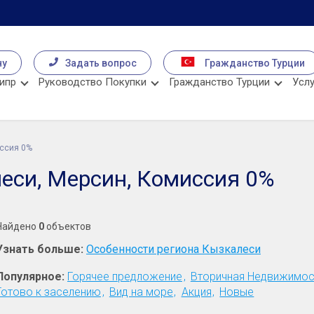
чу
Задать вопрос
Гражданство Турции
ипр
Руководство Покупки
Гражданство Турции
Услу
ссия 0%
еси, Мерсин, Комиссия 0%
Найдено
0
объектов
Узнать больше:
Особенности региона Кызкалеси
Популярное:
Горячее предложение
Вторичная Недвижимос
Готово к заселению
Вид на море
Акция
Новые