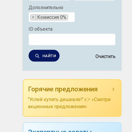
Дополнительно
×
Комиссия 0%
ID объекта
НАЙТИ
Очистить
Горячие предложения
"Успей купить дешевле!" 👉 «Смотри
акционные предложения»
Экспертные советы -