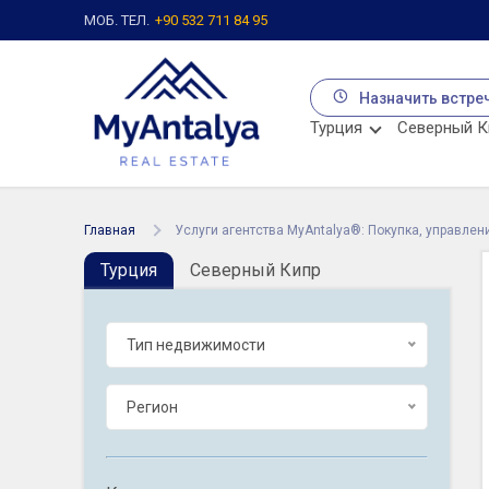
МОБ. ТЕЛ.
+90 532 711 84 95
Назначить встре
Турция
Северный К
Главная
Услуги агентства MyAntalya®: Покупка, управле
Турция
Северный Кипр
Тип недвижимости
Регион