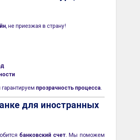
йн
, не приезжая в страну!
од
ности
 гарантируем
прозрачность процесса
.
банке для иностранных
добится
банковский счет
. Мы поможем