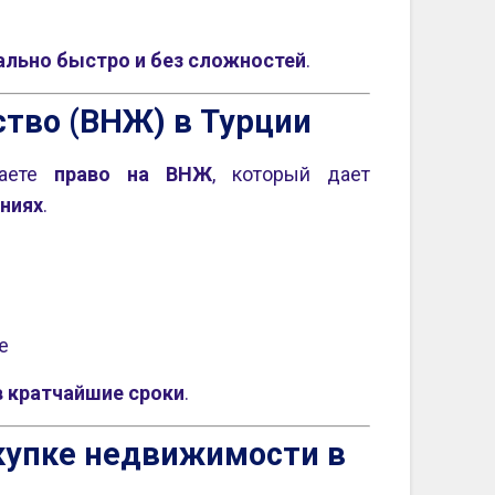
ально быстро и без сложностей
.
тво (ВНЖ) в Турции
чаете
право на ВНЖ
, который дает
аниях
.
е
в кратчайшие сроки
.
купке недвижимости в