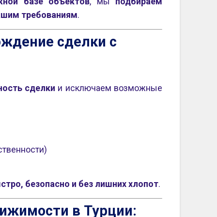
жной базе объектов
, мы
подбираем
вашим требованиям
.
ждение сделки с
ность сделки
и исключаем возможные
ственности)
стро, безопасно и без лишних хлопот
.
ижимости в Турции: