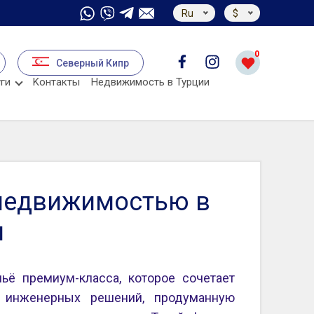
Ru
$
0
Северный Кипр
ги
Kонтакты
Недвижимость в Турции
 недвижимостью в
и
ё премиум-класса, которое сочетает
ь инженерных решений, продуманную