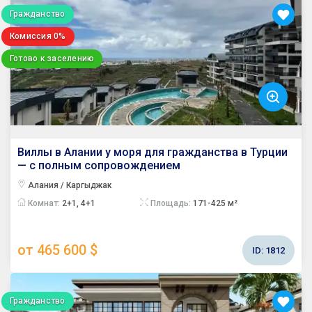
Гражданство
Комиссия 0%
Готово к заселению
Виллы в Алании у моря для гражданства в Турции
— с полным сопровождением
Алания / Каргыджак
Комнат:
2+1, 4+1
Площадь:
171-425 м²
от 465 600 $
ID:
1812
Гражданство