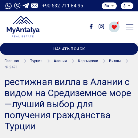
+90 532 711 84 95
Ru
$
0
НАЧАТЬ ПОИСК
Главная
Турция
Алания
Каргыджак
Виллы
№ 2471
рестижная вилла в Алании с
видом на Средиземное море
—лучший выбор для
получения гражданства
Турции