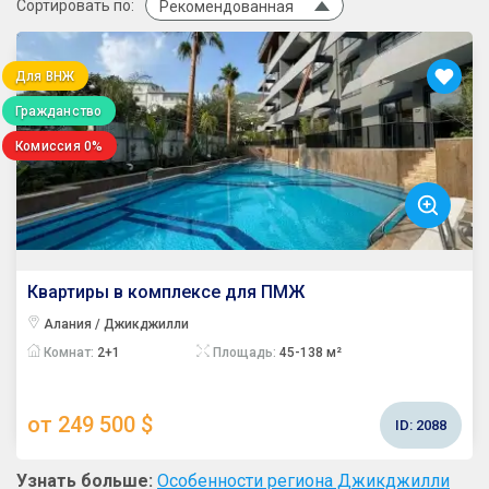
Сортировать по:
Рекомендованная
Для ВНЖ
Гражданство
Комиссия 0%
Квартиры в комплексе для ПМЖ
Алания / Джикджилли
Комнат:
2+1
Площадь:
45-138 м²
от 249 500 $
ID:
2088
Узнать больше:
Особенности региона Джикджилли