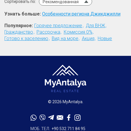
Сортировать по:
Рекомендованная
Узнать больше:
Особенности региона Джикджилли
Популярное:
Горячее предложение
Для ВНЖ
Гражданство
Рассрочка
Комиссия 0%
Готово к заселению
Вид на море
Акция
Новые
© 2026 MyAntalya.
МОБ. ТЕЛ.
+90 532 711 84 95