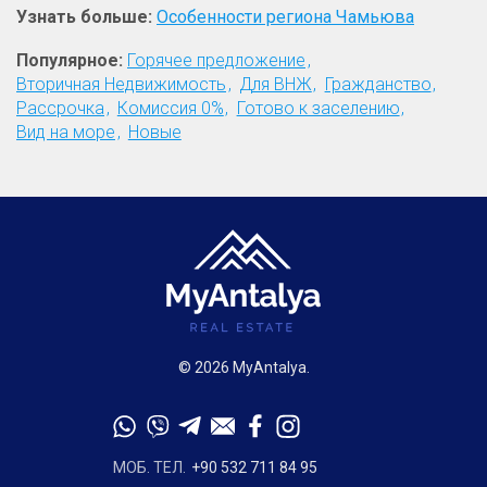
Узнать больше:
Особенности региона Чамьюва
Популярное:
Горячее предложение
Вторичная Недвижимость
Для ВНЖ
Гражданство
Рассрочка
Комиссия 0%
Готово к заселению
Вид на море
Новые
© 2026 MyAntalya.
МОБ. ТЕЛ.
+90 532 711 84 95