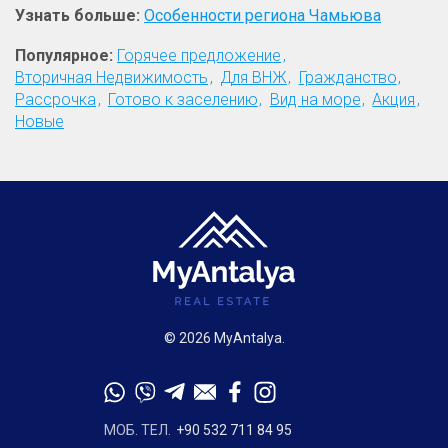
Узнать больше:
Особенности региона Чамьюва
Популярное:
Горячее предложение
Вторичная Недвижимость
Для ВНЖ
Гражданство
Рассрочка
Готово к заселению
Вид на море
Акция
Новые
© 2026 MyAntalya.
МОБ. ТЕЛ.
+90 532 711 84 95