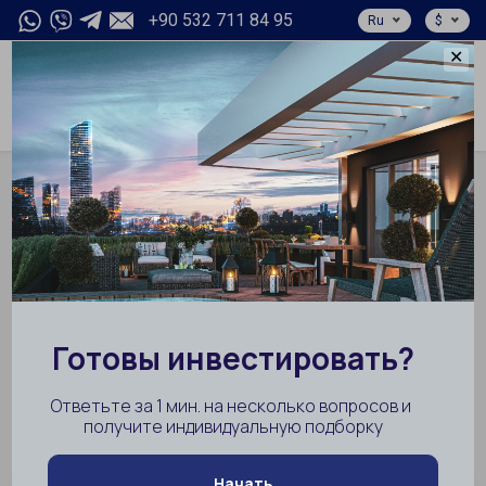
+90 532 711 84 95
Ru
$
✕
0
Главная
Турция
Кемер
Текирова
Недвижимость в Текирова,
Кемер
НАЧАТЬ ПОИСК
Найдено
1
объект
Сортировать по:
Рекомендованная