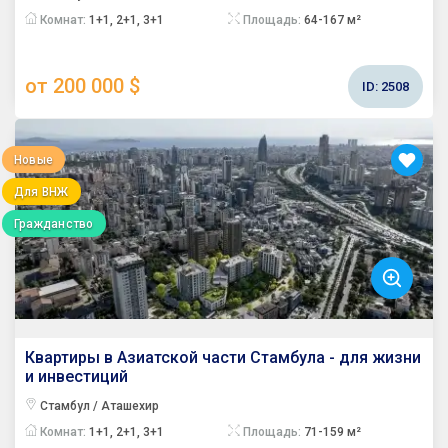
Комнат:
1+1, 2+1, 3+1
Площадь:
64-167 м²
от 200 000 $
ID:
2508
Новые
Для ВНЖ
Гражданство
Квартиры в Азиатской части Стамбула - для жизни
и инвестиций
Стамбул / Аташехир
Комнат:
1+1, 2+1, 3+1
Площадь:
71-159 м²