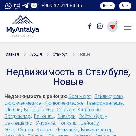
+90 532 711 84 95
Ru
$
0
Главная
Турция
Стамбул
Новые
Недвижимость в Стамбуле,
Новые
Недвижимость в районах:
Эсеньюрт
Бейликдюзю
Бююкчекмедже
Кючюкчекмедже
Газиосманпаша
Шишли
Башакшехир
Сарыер
Кягытхане
Багджылар
Гюнешли
Силиври
Зейтинбурну
Бахчешехир
Умрание
Топкапы
Бейоглу
Эйюп Султан
Картал
Чекмекёй
Бахчелиэвлер