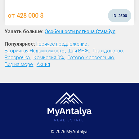
от 428 000 $
ID:
2500
Узнать больше:
Особенности региона Стамбул
Популярное:
Горячее предложение
Вторичная Недвижимость
Для ВНЖ
Гражданство
Рассрочка
Комиссия 0%
Готово к заселению
Вид на море
Акция
© 2026 MyAntalya.