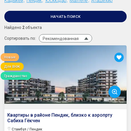
Кадыкёй
Пендик
Юскюдар
Малтепе
Аташехир
НАЧАТЬ ПОИСК
Найдено
2
объекта
Сортировать по:
Рекомендованная
Новые
Для ВНЖ
Гражданство
Квартиры в районе Пендик, близко к аэропрту
Сабиха Гёкчен
Стамбул / Пендик