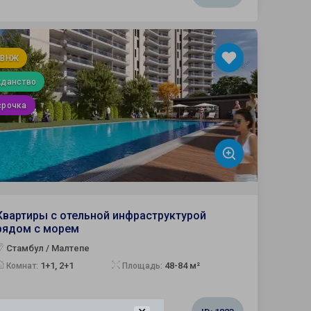
 ВНЖ
жданство
срочка
Квартиры с отельной инфраструктурой
рядом с морем
Стамбул / Малтепе
1+1, 2+1
48-84 м²
Комнат:
Площадь: