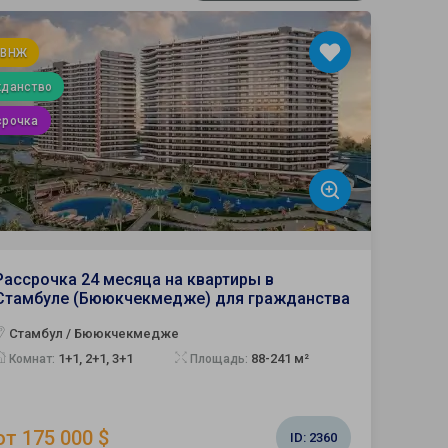
 ВНЖ
жданство
срочка
Рассрочка 24 месяца на квартиры в
Стамбуле (Бююкчекмедже) для гражданства
Стамбул / Бююкчекмедже
1+1, 2+1, 3+1
88-241 м²
Комнат:
Площадь:
от 175 000 $
ID:
2360