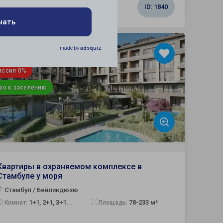
от 208 000 $
ID:
1840
жданство
иссия 0%
во к заселению
Квартиры в охраняемом комплексе в
Стамбуле у моря
Стамбул / Бейликдюзю
1+1, 2+1, 3+1...
78-233 м²
Комнат:
Площадь: