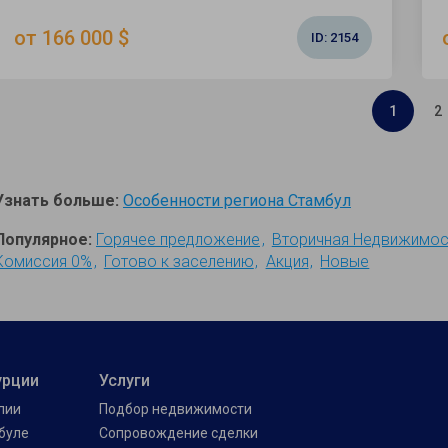
от 166 000 $
ID:
2154
1
2
Узнать больше:
Особенности региона Стамбул
Популярное:
Горячее предложение
Вторичная Недвижимос
Комиссия 0%
Готово к заселению
Акция
Новые
урции
Услуги
лии
Подбор недвижимости
буле
Сопровождение сделки