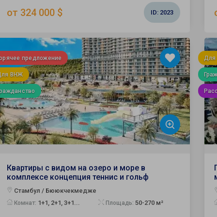
от 324 000 $
ID:
2023
Горячее предложение
Для
Для ВНЖ
Гра
Гражданство
Рас
Квартиры с видом на озеро и море в
комплексе концепция теннис и гольф
Стамбул / Бююкчекмедже
1+1, 2+1, 3+1...
50-270 м²
Комнат:
Площадь: