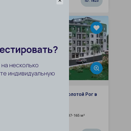
от 277 400 $
✕
ID:
1823
 ВНЖ
срочка
иссия 0%
Квартиры с видом на пролив Золотой Рог в
Стамбуле
Стамбул / Бейоглу
2+1, 3+2
87-165 м²
Комнат:
Площадь: