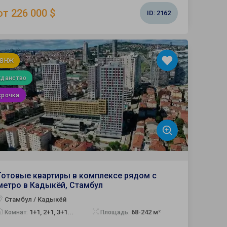
от 226 000 $
ID:
2162
 ВНЖ
жданство
срочка
Готовые квартиры в комплексе рядом с
метро в Кадыкёй, Стамбул
Стамбул / Кадыкёй
1+1, 2+1, 3+1...
68-242 м²
Комнат:
Площадь: