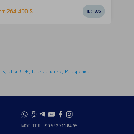
от 264 400 $
ID:
1835
ть
Для ВНЖ
Гражданство
Рассрочка
МОБ. ТЕЛ.
+90 532 711 84 95