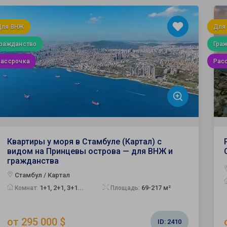
Для ВНЖ
Для
Гражданство
Гра
Рассрочка
Рас
Квартиры у моря в Стамбуле (Картал) с
видом на Принцевы острова — для ВНЖ и
гражданства
Стамбул / Картал
1+1, 2+1, 3+1...
69-217 м²
Комнат:
Площадь:
от 295 000 $
ID:
2410