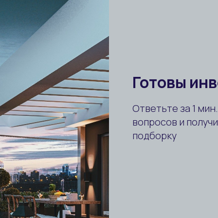
от 427 600 $
ID:
1829
Гражданство
Для
Рассрочка
Рас
Комиссия 0%
Ком
Квартиры в комплексе с инфраструктурой в
Стамбуле
Стамбул / Бейликдюзю
2+1, 3+1, 4+1...
134-334 м²
Комнат:
Площадь: