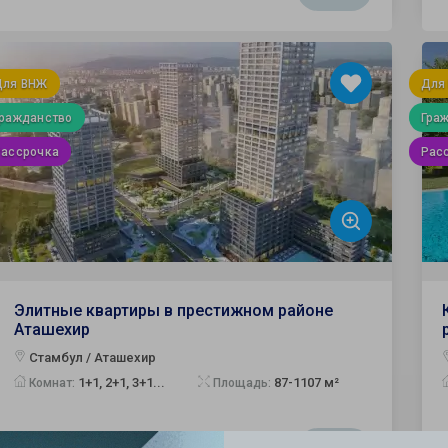
Для ВНЖ
Для
Гражданство
Гра
Рассрочка
Рас
Элитные квартиры в престижном районе
Аташехир
Стамбул / Аташехир
1+1, 2+1, 3+1...
87-1107 м²
Комнат:
Площадь: