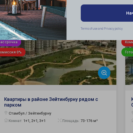
от 267 000 $
ID:
2150
Гражданство
Гра
Рассрочка
Ком
Комиссия 0%
Гото
Квартиры в районе Зейтинбурну рядом с
парком
Стамбул / Зейтинбурну
1+1, 2+1, 3+1
73-176 м²
Комнат:
Площадь: