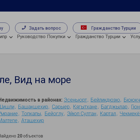
чу
Задать вопрос
Гражданство Турции
ипр
Руководство Покупки
Гражданство Турции
Услу
е, Вид на море
Недвижимость в районах:
Эсеньюрт
Бейликдюзю
Бююкч
Шишли
Башакшехир
Сарыер
Кягытхане
Багджылар
Гюн
Умрание
Топкапы
Бейоглу
Эйюп Султан
Картал
Чекмекё
Малтепе
Аташехир
Найдено
20
объектов