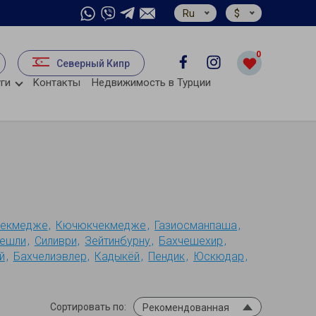
Ru
$
0
Северный Кипр
ги
Kонтакты
Недвижимость в Турции
екмедже
Кючюкчекмедже
Газиосманпаша
ешли
Силиври
Зейтинбурну
Бахчешехир
й
Бахчелиэвлер
Кадыкёй
Пендик
Юскюдар
Сортировать по:
Рекомендованная